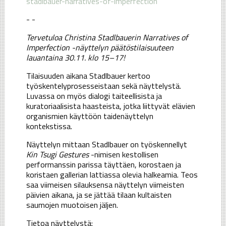
stadlbauer-narratives-of-imperfection
- -
Tervetuloa Christina Stadlbauerin Narratives of
Imperfection -näyttelyn päätöstilaisuuteen
lauantaina 30.11. klo 15–17!
Tilaisuuden aikana Stadlbauer kertoo
työskentelyprosesseistaan sekä näyttelystä.
Luvassa on myös dialogi taiteellisista ja
kuratoriaalisista haasteista, jotka liittyvät elävien
organismien käyttöön taidenäyttelyn
kontekstissa.
Näyttelyn mittaan Stadlbauer on työskennellyt
Kin Tsugi Gestures
-nimisen kestollisen
performanssin parissa täyttäen, korostaen ja
koristaen gallerian lattiassa olevia halkeamia. Teos
saa viimeisen silauksensa näyttelyn viimeisten
päivien aikana, ja se jättää tilaan kultaisten
saumojen muotoisen jäljen.
Tietoa näyttelystä: